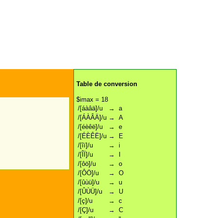
Table de conversion
$imax = 18
/[áàâä]/u
→
a
/[ÁÀÂÄ]/u
→
A
/[éèêë]/u
→
e
/[ÉÈÊË]/u
→
E
/[îï]/u
→
i
/[ÎÏ]/u
→
I
/[ôö]/u
→
o
/[ÔÖ]/u
→
O
/[ûùü]/u
→
u
/[ÛÙÜ]/u
→
U
/[ç]/u
→
c
/[Ç]/u
→
C