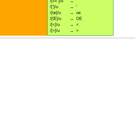
/[«»"]/u
→
"
/[’]/u
→
'
/[œ]/u
→
oe
/[Œ]/u
→
OE
/[<]/u
→
<
/[>]/u
→
>